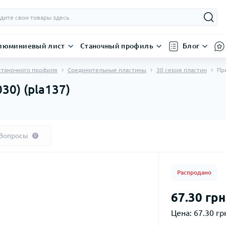
люминиевый лист
Станочный профиль
Блог
станочного профиля
Соединительные пластины
30 серия пластин
Пр
30) (pla137)
Вопросы
0
Распродано
67.30 грн
Цена:
67.30 грн