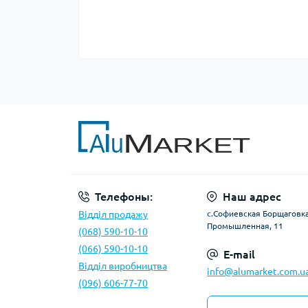
Телефоны:
Наш адрес
Відділ продажу
с.Софиевская Борщаговка,
Промышленная, 11
(068) 590-10-10
(066) 590-10-10
E-mail
Відділ виробництва
info@alumarket.com.u
(096) 606-77-70