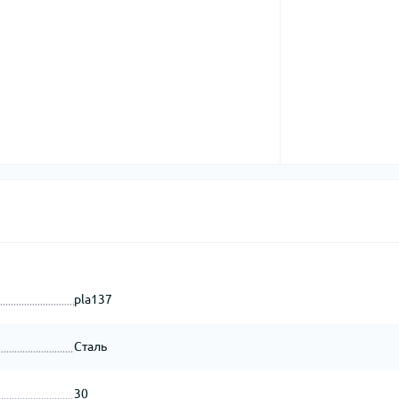
pla137
Сталь
30