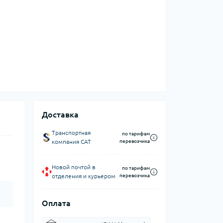
Доставка
Транспортная
по тарифам
компания CAT
перевозчика
Новой почтой в
по тарифам
отделения и курьером
перевозчика
Оплата