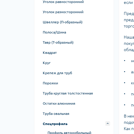
Уголок равносторонний
если
50 серия
Уголок разносторонний
Пред
пред
60 серия
Швеллер (П-образный)
торг
80 серия
Полоса/Шина
Наша
T-track профиль
Тавр (Т-образный)
поку
обла
V-slot профиль
Квадрат
Крепежи для станочного
•
н
Круг
профиля
•
а
Крепеж для труб
Для V-slot
•
к
Порожки
Соединительные пластины
Труба круглая толстостенная
•
п
Остатки алюминия
•
п
Труба овальная
В не
подо
Спецпрофиль
Как 
Профиль автомобильный