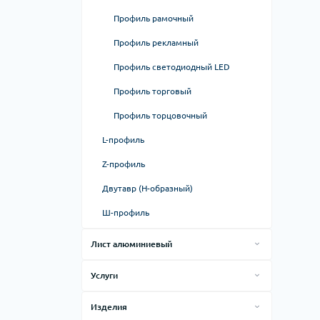
Профиль рамочный
Профиль рекламный
Профиль светодиодный LED
Профиль торговый
Профиль торцовочный
L-профиль
Z-профиль
Двутавр (H-образный)
Ш-профиль
Лист алюминиевый
Алюминиевый гладкий лист
Услуги
Алюминиевый лист рифленый
Лазерная резка
Изделия
Плита алюминиевая
Гибка листового металла