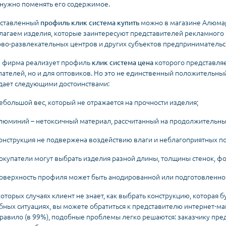
 нужно поменять его содержимое.
ставленный
профиль клик система купить
можно в магазине Алюмар
лагаем изделия, которые заинтересуют представителей рекламного
ово-развлекательных центров и других субъектов предпринимательс
 фирма реализует профиль
клик система цена
которого представляе
пателей, но и для оптовиков. Но это не единственный положительны
дает следующими достоинствами:
ебольшой вес, который не отражается на прочности изделия;
люминий – нетоксичный материал, рассчитанный на продолжительны
онструкция не подвержена воздействию влаги и неблагоприятных п
окупатели могут выбрать изделия разной длины, толщины стенок, форм
оверхность профиля может быть анодированной или подготовленной
которых случаях клиент не знает, как выбрать конструкцию, которая 
бных ситуациях, вы можете обратиться к представителю интернет-маг
правило (в 99%), подобные проблемы легко решаются: заказчику пре