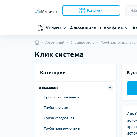
Каталог
Услуги
Алюминиевый профиль
А
Алюминий
Спецпрофиль
Профиль клик систе
Клик система
Категории
В да
Алюминий
Профиль станочный
20 серия
Труба круглая
Для 
30 серия
Труба квадратная
испо
40 серия
прак
Труба прямоугольная
испо
45 серия