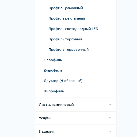
Профиль рамочный
Профиль рекламный
Профиль светодиодный LED
Профиль торговый
Профиль торцовочный
L-профиль
Z-профиль
Двутавр (H-образный)
Ш-профиль
Лист алюминиевый
Алюминиевый гладкий лист
Услуги
Алюминиевый лист рифленый
Лазерная резка
Изделия
Плита алюминиевая
Гибка листового металла