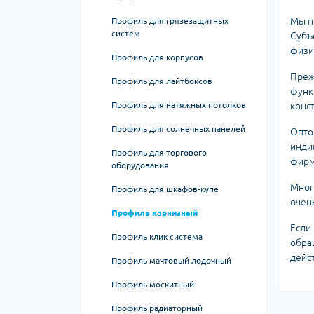
Мы п
Профиль для грязезащитных
систем
Субъ
физи
Профиль для корпусов
Преж
Профиль для лайтбоксов
функ
Профиль для натяжных потолков
конс
Профиль для солнечных панелей
Опто
инди
Профиль для торгового
фирмо
оборудования
Мног
Профиль для шкафов-купе
очен
Профиль карнизный
Если 
Профиль клик система
обра
дейс
Профиль мачтовый лодочный
Профиль москитный
Профиль радиаторный