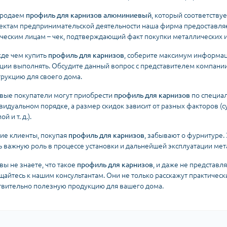
родаем
профиль для карнизов алюминиевый
, который соответству
ектам предпринимательской деятельности наша фирма предоставляе
ческим лицам – чек, подтверждающий факт покупки металлических 
де чем купить
профиль для карнизов
, соберите максимум информаци
ции выполнять. Обсудите данный вопрос с представителем компании
трукцию для своего дома.
вые покупатели могут приобрести
профиль для карнизов
по специал
видуальном порядке, а размер скидок зависит от разных факторов (с
й и т. д.).
ие клиенты, покупая
профиль для карнизов
, забывают о фурнитуре.
ь важную роль в процессе установки и дальнейшей эксплуатации мет
вы не знаете, что такое
профиль для карнизов
, и даже не представл
щайтесь к нашим консультантам. Они не только расскажут практически
твительно полезную продукцию для вашего дома.