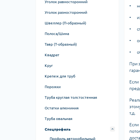
Уголок равносторонний
•
н
50 серия
Уголок разносторонний
•
и
60 серия
Швеллер (П-образный)
•
с
80 серия
Полоса/Шина
•
о
T-track профиль
Тавр (Т-образный)
•
о
V-slot профиль
Квадрат
Крепежи для станочного
При 
Круг
профиля
гара
Крепеж для труб
Для V-slot
Если
Порожки
Соединительные пластины
пред
Труба круглая толстостенная
Реал
этом
Остатки алюминия
т.д.
Труба овальная
Если
Спецпрофиль
пото
дост
Профиль автомобильный