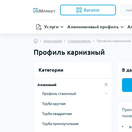
Каталог
Услуги
Алюминиевый профиль
А
Алюминий
Спецпрофиль
Профиль карнизный
Профиль карнизный
Категории
В да
Алюминий
Профиль станочный
20 серия
Труба круглая
Прим
30 серия
Труба квадратная
поме
40 серия
Труба прямоугольная
•
в
45 серия