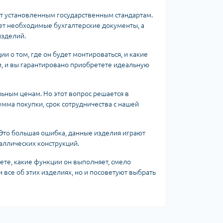
ет установленным государственным стандартам.
т необходимые бухгалтерские документы, а
изделий.
и о том, где он будет монтироваться, и какие
, и вы гарантировано приобретете идеальную
ьным ценам. Но этот вопрос решается в
умма покупки, срок сотрудничества с нашей
 Это большая ошибка, данные изделия играют
аллических конструкций.
яете, какие функции он выполняет, смело
 все об этих изделиях, но и посоветуют выбрать