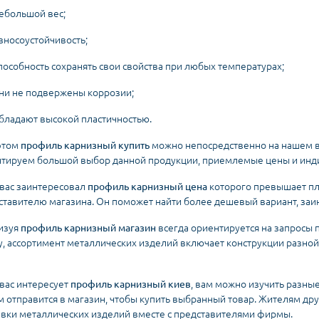
ебольшой вес;
зносоустойчивость;
пособность сохранять свои свойства при любых температурах;
ни не подвержены коррозии;
бладают высокой пластичностью.
этом
профиль карнизный купить
можно непосредственно на нашем в
нтируем большой выбор данной продукции, приемлемые цены и инд
 вас заинтересовал
профиль карнизный цена
которого превышает пла
ставителю магазина. Он поможет найти более дешевый вариант, заи
изуя
профиль карнизный магазин
всегда ориентируется на запросы 
у, ассортимент металлических изделий включает конструкции разно
 вас интересует
профиль карнизный киев
, вам можно изучить разны
м отправится в магазин, чтобы купить выбранный товар. Жителям др
авки металлических изделий вместе с представителями фирмы.