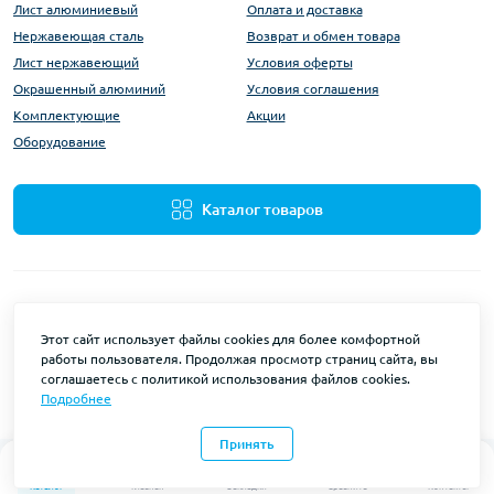
Лист алюминиевый
Оплата и доставка
Нержавеющая сталь
Возврат и обмен товара
Лист нержавеющий
Условия оферты
Окрашенный алюминий
Условия соглашения
Комплектующие
Акции
Оборудование
Каталог товаров
Этот сайт использует файлы cookies для более комфортной
работы пользователя. Продолжая просмотр страниц сайта, вы
ALUMARKET © 2026
соглашаетесь с политикой использования файлов cookies.
Подробнее
Разработка и поддержка сайтов
веб-студия OCStudio.pro
Принять
0
0
Каталог
Главная
Закладки
Сравнить
Контакты