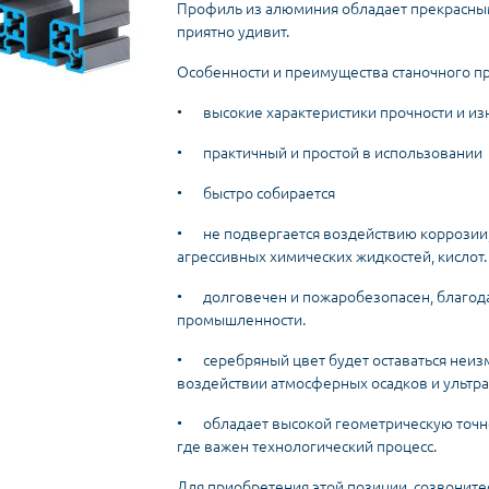
Профиль из алюминия обладает прекрасным
приятно удивит.
Особенности и преимущества станочного п
•
высокие характеристики прочности и из
•
практичный и простой в использовании
•
быстро собирается
•
не подвергается воздействию коррозии
агрессивных химических жидкостей, кислот.
•
долговечен и пожаробезопасен, благод
промышленности.
•
серебряный цвет будет оставаться неи
воздействии атмосферных осадков и ультр
•
обладает высокой геометрическую точно
где важен технологический процесс.
Для приобретения этой позиции, созвоните