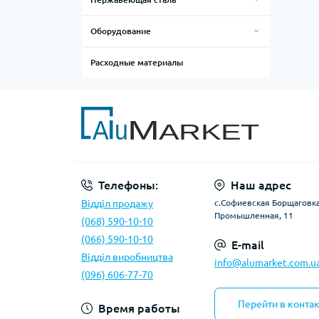
Лист рифленный
Квадрат
Профиль торговый
Оборудование
Лист технический
Круг
Профиль торцовочный
Сварочное оборудование
Расходные материалы
Муфта
Отвод
Полоса
Проволока
Резьба
Телефоны:
Наш адрес
Труба квадратная
Відділ продажу
с.Софиевская Борщаговка,
Труба круглая
Промышленная, 11
(068) 590-10-10
Труба прямоугольная
(066) 590-10-10
E-mail
Відділ виробництва
Уголок
info@alumarket.com.u
(096) 606-77-70
Шестигранник
Перейти в конта
Время работы