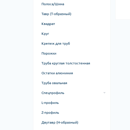
Полоса/Шина
Тавр (Т-образный)
Квадрат
Круг
Крепеж для труб
Порожки
Труба круглая толстостенная
Остатки алюминия
Труба овальная
Спецпрофиль
Профиль автомобильный
L-профиль
Профиль для грязезащитных
Z-профиль
систем
Двутавр (H-образный)
Профиль для корпусов