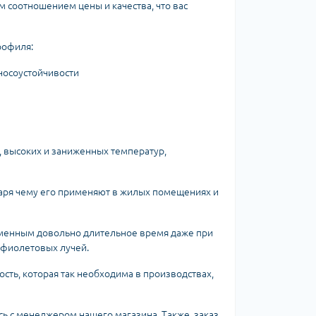
 соотношением цены и качества, что вас
рофиля:
носоустойчивости
, высоких и заниженных температур,
аря чему его применяют в жилых помещениях и
зменным довольно длительное время даже при
афиолетовых лучей.
сть, которая так необходима в производствах,
сь с менеджером нашего магазина. Также, заказ