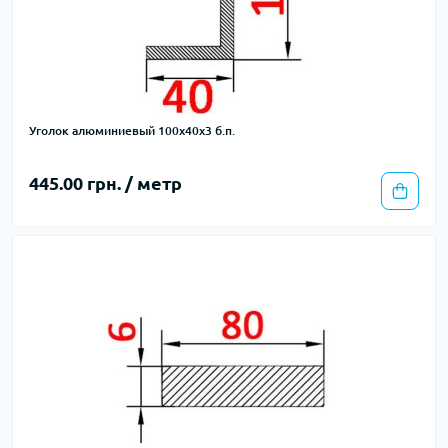
Уголок алюминиевый 100х40х3 б.п.
445.00 грн. / метр