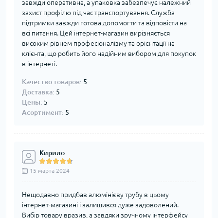
завжди оперативна, а упаковка забезпечує належний
захист профілю під час транспортування. Служба
підтримки завжди готова допомогти та відповісти на
всі питання. Цей інтернет-магазин вирізняється
високим рівнем професіоналізму та орієнтації на
клієнта, що робить його надійним вибором для покупок
в інтернеті.
Качество товаров:
5
Доставка:
5
Цены:
5
Асортимент:
5
Кирило
15 марта 2024
Нещодавно придбав алюмінієву трубу в цьому
інтернет-магазині і залишився дуже задоволений.
Вибір товару вразив, а завдяки зручному інтерфейсу