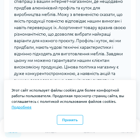
співпраці з вашим інтернет-магазином, де нещодавно
придбав алюмінієвий профіль та куток для
виробництва меблів. Можу з впевненістю сказати, що
якість продукції повністю відповідає нашим вимогам і
навіть перевершує їх. Асортимент товару вразив своєю
різноманітністю, що дозволяє вибрати найкращі
варіанти для кожного проєкту. Профіль і куток, які ми
придбали, мають чудові технічні характеристики і
відмінно підходять для виготовлення меблів. Завдяки
цьому ми можемо гарантувати нашим клієнтам
високоякісну продукцію. Цінова політика магазину є
дуже конкурентоспроможною, а наявність акцій та
знижок дозволяє значно оптимізувати витрати на
закупівлю. Доставка була своєчасною, а упаковка
Этот сайт использует файлы cookies для более комфортной
гарантувала безпечне транспортування матеріалів.
работы пользователя. Продолжая просмотр страниц сайта, вы
Обслуговування клієнтів також на високому рівні:
соглашаетесь с политикой использования файлов cookies.
підтримка завжди швидко реагує на запити і готова
Подробнее
допомогти в будь-якому питанні. Дякую за
професіоналізм і високий рівень сервісу. Співпраця з
Принять
0
0
вашим магазином стала важливою складовою
частиною нашого бізнесу, і ми з нетерпінням чекаємо
Каталог
Закладки
Сравнить
Контакты
подальших успішних партнерських відносин.