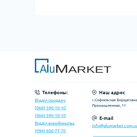
Телефоны:
Наш адрес
Відділ продажу
с.Софиевская Борщаговка,
Промышленная, 11
(068) 590-10-10
(066) 590-10-10
E-mail
Відділ виробництва
info@alumarket.com.u
(096) 606-77-70