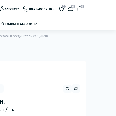
0
0
0
Клиенту
(068) 590-10-10
Отзывы о магазине
естовый соединитель 7х7 (2020)
6
н.
н. / шт.