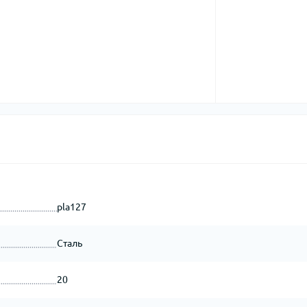
pla127
Сталь
20