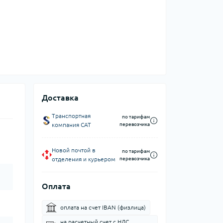
Доставка
Транспортная
по тарифам
компания CAT
перевозчика
Новой почтой в
по тарифам
отделения и курьером
перевозчика
Оплата
оплата на счет IBAN (физлица)
на расчетный счет c НДС