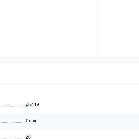
pla119
Сталь
20