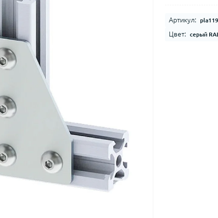
Артикул:
pla11
Цвет:
серый RA