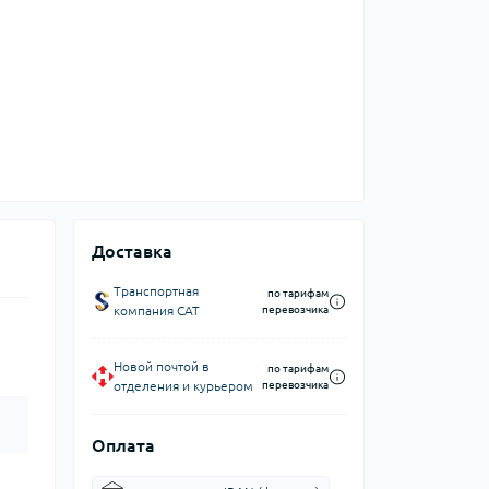
Доставка
Транспортная
по тарифам
компания CAT
перевозчика
Новой почтой в
по тарифам
отделения и курьером
перевозчика
Оплата