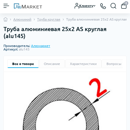
0
Клиенту
Алюминий
Труба круглая
Труба алюминиевая 25х2 AS круглая
Труба алюминиевая 25х2 AS круглая
(alu145)
Производитель:
Алюмаркет
Артикул:
alu145
Все о товаре
Описание
Характеристики
Вопросы
0