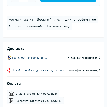
Артикул:
Вес кг в 1 м:
Длина профиля:
alu145
0.4
6м
Материал:
Покрытие:
Алюминий
анод
Доставка
Транспортная компания CAT
по тарифам перевозчика
Новой почтой в отделения и курьером
по тарифам перевозчика
Оплата
оплата на счет IBAN (физлица)
на расчетный счет c НДС (юрлица)