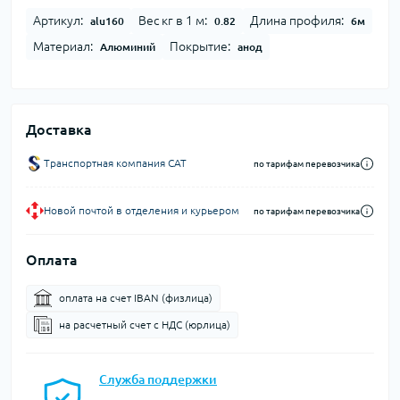
Артикул:
Вес кг в 1 м:
Длина профиля:
alu160
0.82
6м
Материал:
Покрытие:
Алюминий
анод
Доставка
Транспортная компания CAT
по тарифам перевозчика
Новой почтой в отделения и курьером
по тарифам перевозчика
Оплата
оплата на счет IBAN (физлица)
на расчетный счет c НДС (юрлица)
Служба поддержки