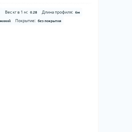
Вес кг в 1 м:
Длина профиля:
3
0.28
6м
Покрытие:
миний
без покрытия