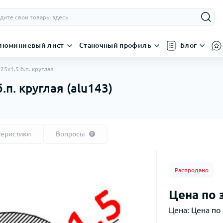
люминиевый лист
Станочный профиль
Блог
5х1.5 б.п. круглая
п. круглая (alu143)
теристики
Вопросы
0
Распродано
Цена по 
Цена:
Цена по 