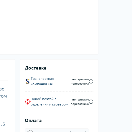
Доставка
Транспортная
по тарифам
компания CAT
перевозчика
ве
том
Новой почтой в
по тарифам
отделения и курьером
перевозчика
Оплата
1.5