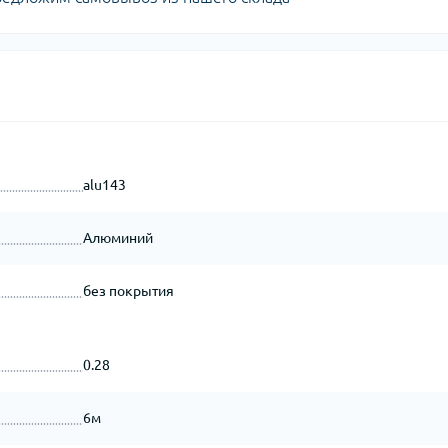
alu143
Алюминий
без покрытия
0.28
6м