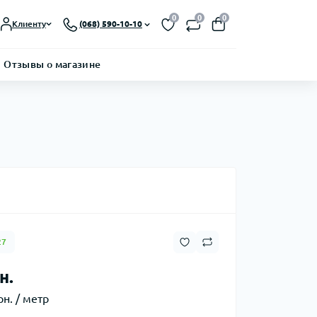
0
0
0
Клиенту
(068) 590-10-10
Отзывы о магазине
27
н.
рн. / метр