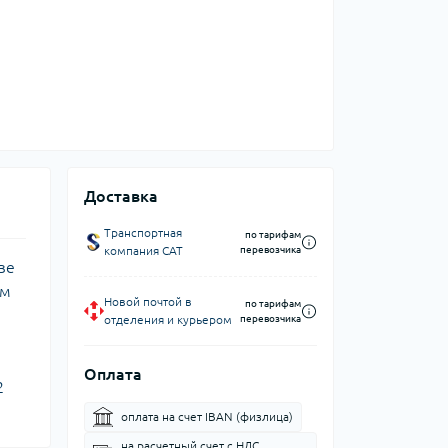
Доставка
Транспортная
по тарифам
компания CAT
перевозчика
ве
ом
Новой почтой в
по тарифам
отделения и курьером
перевозчика
Оплата
2
оплата на счет IBAN (физлица)
на расчетный счет c НДС