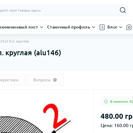
люминиевый лист
Станочный профиль
Блог
5х2 б.п. круглая
 круглая (alu146)
теристики
Вопросы
0
В наличии: 9
480.00 гр
Цена:
160.00 г