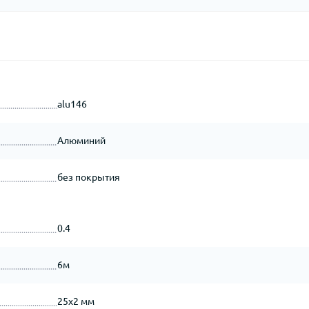
alu146
Алюминий
без покрытия
0.4
6м
25х2 мм