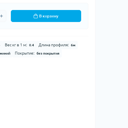
В корзину
Вес кг в 1 м:
Длина профиля:
6
0.4
6м
Покрытие:
миний
без покрытия