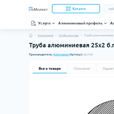
Каталог
Услуги
Алюминиевый профиль
А
Алюминий
Труба круглая
Труба алюминиевая 2
Труба алюминиевая 25х2 б.п.
Производитель:
Алюмаркет
Артикул:
alu146
Все о товаре
Описание
Харак