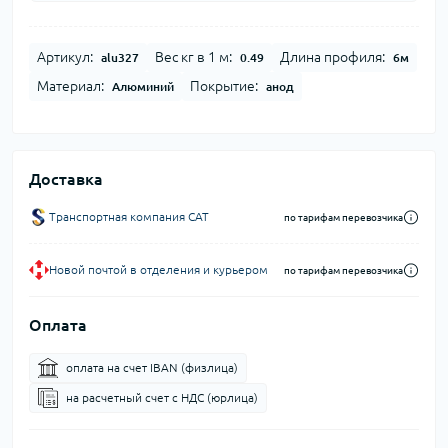
Артикул:
Вес кг в 1 м:
Длина профиля:
alu327
0.49
6м
Материал:
Покрытие:
Алюминий
анод
Доставка
Транспортная компания CAT
по тарифам перевозчика
Новой почтой в отделения и курьером
по тарифам перевозчика
Оплата
оплата на счет IBAN (физлица)
на расчетный счет c НДС (юрлица)