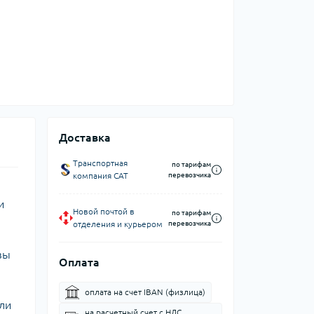
Доставка
Транспортная
по тарифам
компания CAT
перевозчика
и
Новой почтой в
по тарифам
отделения и курьером
перевозчика
вы
Оплата
оплата на счет IBAN (физлица)
ли
на расчетный счет c НДС