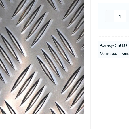
Артикул:
al159
Материал:
Алю