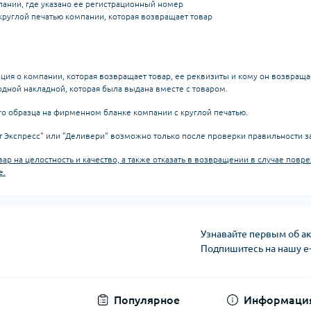
пании, где указано ее регистрационный номер
круглой печатью компании, которая возвращает товар
ия о компании, которая возвращает товар, ее реквизиты и кому он возвраща
одной накладной, которая была выдана вместе с товаром.
го образца на фирменном бланке компании с круглой печатью.
ст Экспресс" или "Деливери" возможно только после проверки правильности 
вар на целостность и качество, а также отказать в возвращении в случае пов
е.
Узнавайте первым об ак
Подпишитесь на нашу e
Условия оферты
Популярное
Информаци