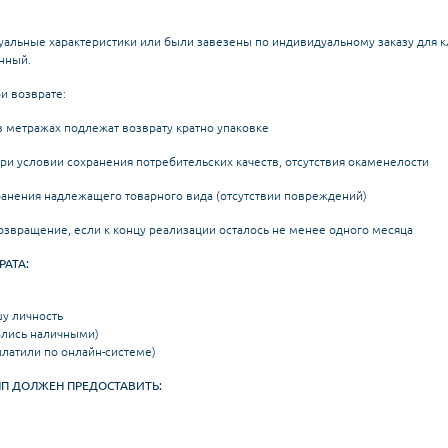
альные характеристики или были завезены по индивидуальному заказу для кл
нный.
и возврате:
 метражах подлежат возврату кратно упаковке
ри условии сохранения потребительских качеств, отсутствия окаменелости
хранения надлежащего товарного вида (отсутствии повреждений)
возвращение, если к концу реализации осталось не менее одного месяца
АТА:
у личность
вались наличными)
платили по онлайн-системе)
П ДОЛЖЕН ПРЕДОСТАВИТЬ: