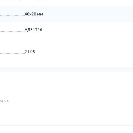
40х20 мм
АД31Т26
21.05
ремя.