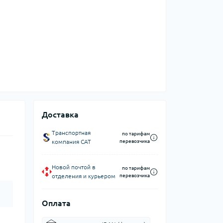
Доставка
Транспортная
по тарифам
компания CAT
перевозчика
Новой почтой в
по тарифам
отделения и курьером
перевозчика
Оплата