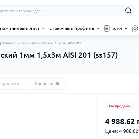
люминиевый лист
Станочный профиль
Блог
ержавеющий технический 1мм 1,5х3м AISI 201
ий 1мм 1,5х3м AISI 201 (ss157)
теристики
Вопросы
0
Распродано
4 988.62 
Цена:
4 988.62 