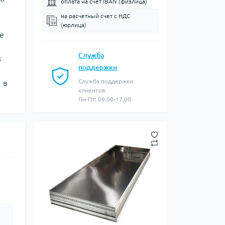
оплата на счет IBAN (физлица)
на расчетный счет c НДС
(юрлица)
е
Служба
В
поддержки
Служба поддержки
 в
клиентов
Пн-Пт: 09.00-17.00