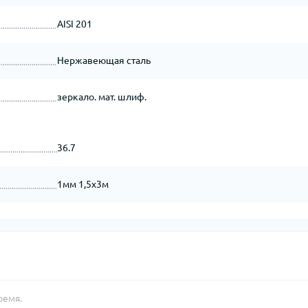
AISI 201
Нержавеющая сталь
зеркало. мат. шлиф.
36.7
1мм 1,5х3м
ремя.