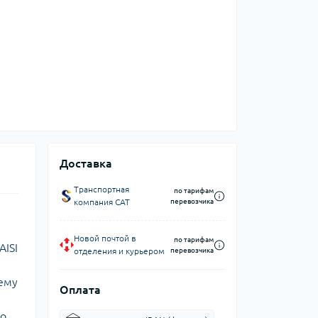
Доставка
Транспортная
по тарифам
компания CAT
перевозчика
Новой почтой в
по тарифам
AISI
отделения и курьером
перевозчика
шему
Оплата
до