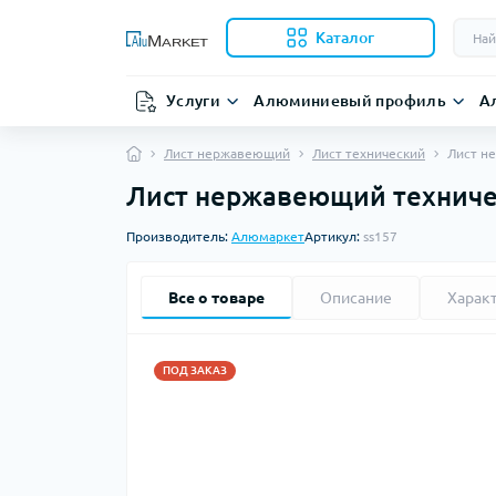
Каталог
Услуги
Алюминиевый профиль
А
Лист нержавеющий
Лист технический
Лист н
Лист нержавеющий техническ
Производитель:
Алюмаркет
Артикул:
ss157
Все о товаре
Описание
Харак
ПОД ЗАКАЗ