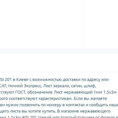
I 201 в Киеве с возможностью доставки по адресу или
АТ, Ночной Экспресс, Лист зеркало, сатин, шлиф,
тствуют ГОСТ, обозначение Лист нержавеющий 1мм 1,5х3м 
трого соответствуют характеристикам. Если вы желаете
м нужно позвонить по номеру в контактах и сообщить на
его листа вы хотите купить. В магазине нержавеющего
м 1,5х3м AISI 201 тонкий или толстый толщина от фольги 