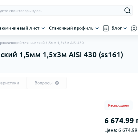
люминиевый лист
Станочный профиль
Блог
ержавеющий технический 1,5мм 1,5х3м AISI 430
ий 1,5мм 1,5х3м AISI 430 (ss161)
теристики
Вопросы
0
Распродано
6 674.99 
Цена:
6 674.99 