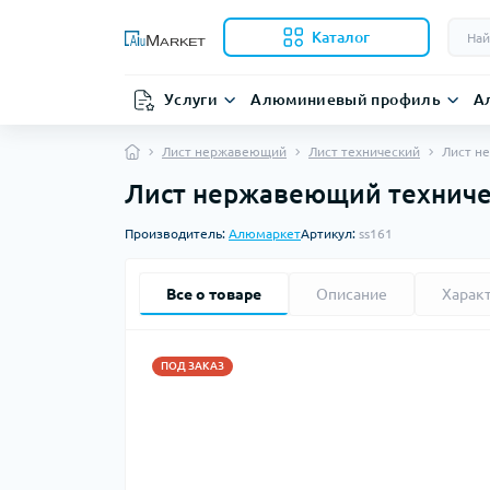
Каталог
Услуги
Алюминиевый профиль
А
Лист нержавеющий
Лист технический
Лист н
Лист нержавеющий техническ
Производитель:
Алюмаркет
Артикул:
ss161
Все о товаре
Описание
Харак
ПОД ЗАКАЗ