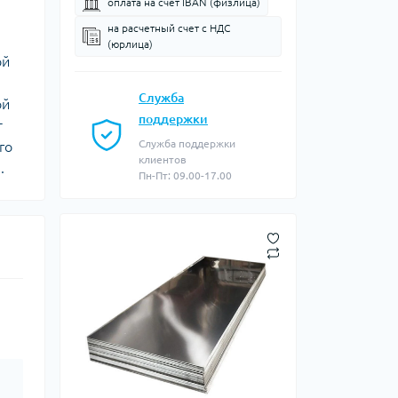
оплата на счет IBAN (физлица)
на расчетный счет c НДС
(юрлица)
ой
Служба
ой
поддержки
т
Служба поддержки
го
клиентов
.
Пн-Пт: 09.00-17.00