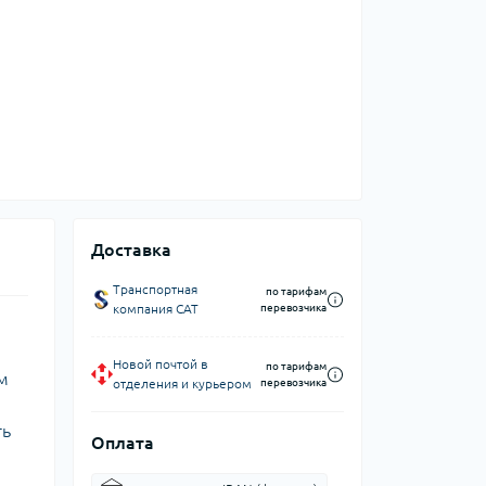
Доставка
Транспортная
по тарифам
компания CAT
перевозчика
Новой почтой в
по тарифам
м
отделения и курьером
перевозчика
ть
Оплата