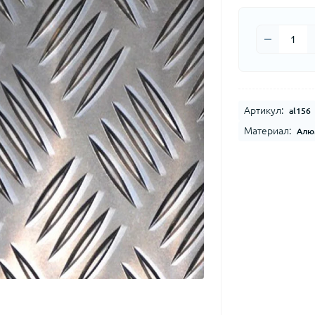
Артикул:
al156
Материал:
Алю