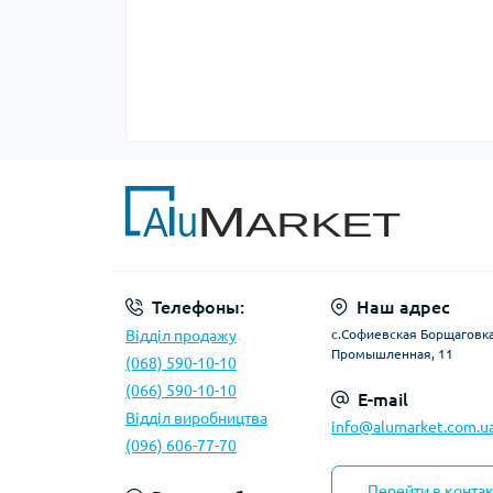
Телефоны:
Наш адрес
Відділ продажу
с.Софиевская Борщаговка,
Промышленная, 11
(068) 590-10-10
(066) 590-10-10
E-mail
Відділ виробництва
info@alumarket.com.u
(096) 606-77-70
Перейти в конта