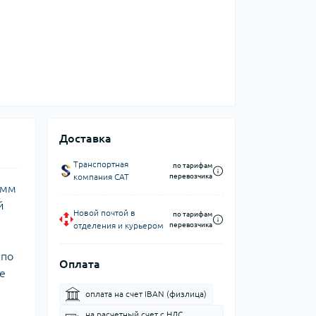
Доставка
Транспортная
по тарифам
компания CAT
перевозчика
 мм
й
Новой почтой в
по тарифам
отделения и курьером
перевозчика
 по
Оплата
е
оплата на счет IBAN (физлица)
на расчетный счет c НДС