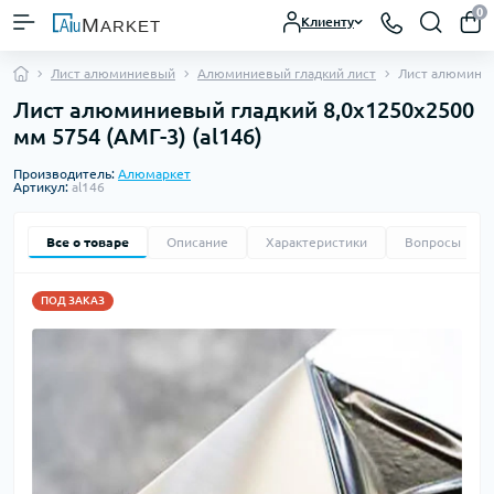
0
Клиенту
Лист алюминиевый
Алюминиевый гладкий лист
Лист алюминие
Лист алюминиевый гладкий 8,0х1250х2500
мм 5754 (АМГ-3) (al146)
Производитель:
Алюмаркет
Артикул:
al146
Все о товаре
Описание
Характеристики
Вопросы
0
ПОД ЗАКАЗ