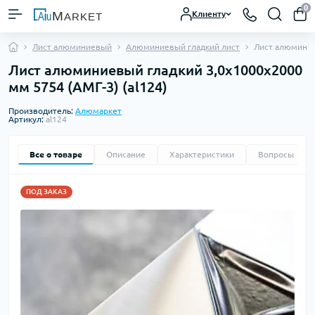
0
Клиенту
Лист алюминиевый
Алюминиевый гладкий лист
Лист алюминие
Лист алюминиевый гладкий 3,0х1000х2000
мм 5754 (АМГ-3) (al124)
Производитель:
Алюмаркет
Артикул:
al124
Все о товаре
Описание
Характеристики
Вопросы
0
ПОД ЗАКАЗ