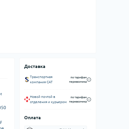
Доставка
Транспортная
по тарифам
компания CAT
перевозчика
и
Новой почтой в
по тарифам
отделения и курьером
перевозчика
050
Оплата
у
ов