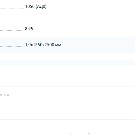
1050 (АД0)
8.95
1,0х1250х2500 мм
ремя.