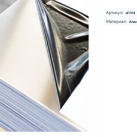
Артикул:
al104
Материал:
Алю