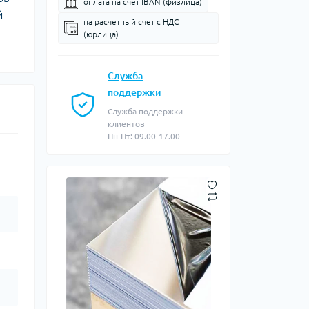
оплата на счет IBAN (физлица)
й
на расчетный счет c НДС
(юрлица)
Служба
поддержки
Служба поддержки
клиентов
Пн-Пт: 09.00-17.00