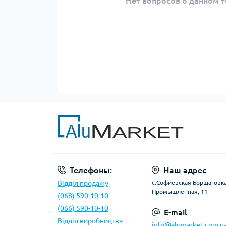
Нет вопросов о данном т
Телефоны:
Наш адрес
Відділ продажу
с.Софиевская Борщаговка,
Промышленная, 11
(068) 590-10-10
(066) 590-10-10
E-mail
Відділ виробництва
info@alumarket.com.u