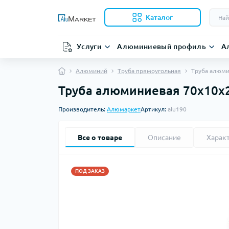
Каталог
Услуги
Алюминиевый профиль
А
Алюминий
Труба прямоугольная
Труба алюми
Труба алюминиевая 70х10х2 
Производитель:
Алюмаркет
Артикул:
alu190
Все о товаре
Описание
Харак
ПОД ЗАКАЗ