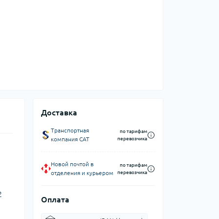
Доставка
Транспортная
по тарифам
компания CAT
перевозчика
Новой почтой в
по тарифам
отделения и курьером
перевозчика
2
Оплата