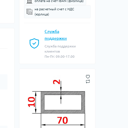
оплата на счет IBAN (физлица)
на расчетный счет c НДС
(юрлица)
Служба
поддержки
Служба поддержки
клиентов
Пн-Пт: 09.00-17.00