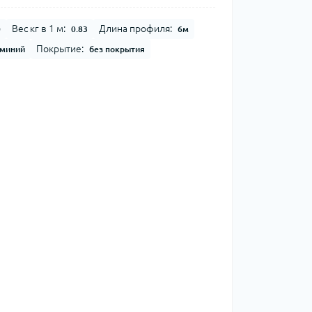
Вес кг в 1 м:
Длина профиля:
0
0.83
6м
Покрытие:
миний
без покрытия