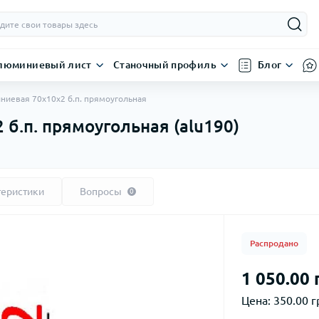
люминиевый лист
Станочный профиль
Блог
ниевая 70х10х2 б.п. прямоугольная
б.п. прямоугольная (alu190)
теристики
Вопросы
0
Распродано
1 050.00 
Цена:
350.00 г