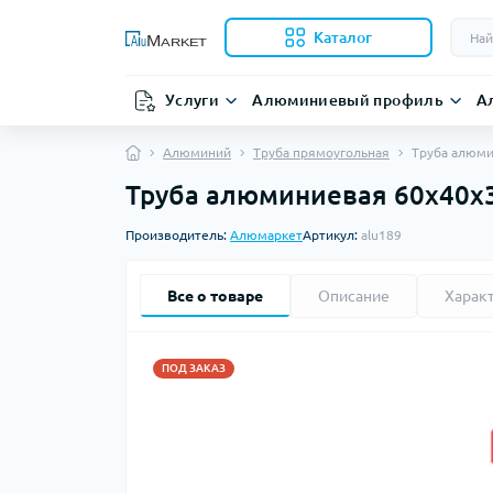
Каталог
Услуги
Алюминиевый профиль
А
Алюминий
Труба прямоугольная
Труба алюми
Труба алюминиевая 60х40х3.
Производитель:
Алюмаркет
Артикул:
alu189
Все о товаре
Описание
Харак
ПОД ЗАКАЗ