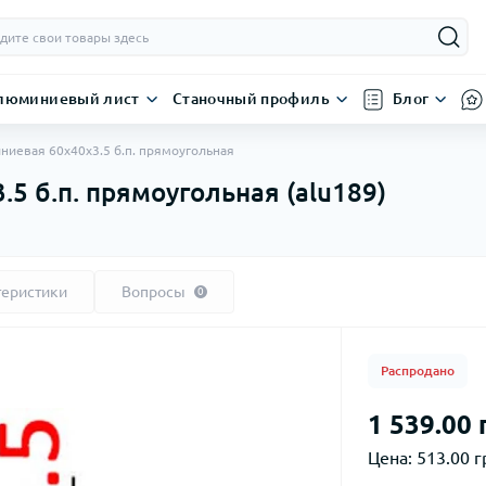
люминиевый лист
Станочный профиль
Блог
ниевая 60х40х3.5 б.п. прямоугольная
5 б.п. прямоугольная (alu189)
теристики
Вопросы
0
Распродано
1 539.00 
Цена:
513.00 г