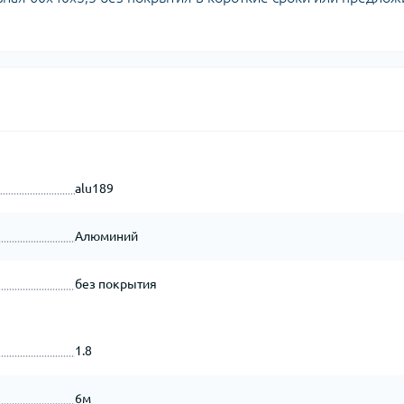
alu189
Алюминий
без покрытия
1.8
6м