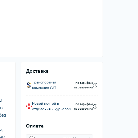
Доставка
Транспортная
по тарифам
компания CAT
перевозчика
м
Новой почтой в
по тарифам
 в
отделения и курьером
перевозчика
без
Оплата
ем
жим