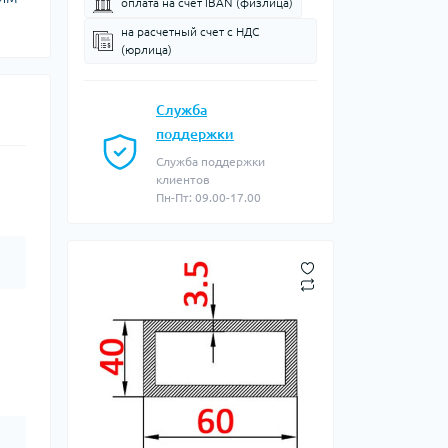
оплата на счет IBAN (физлица)
на расчетный счет c НДС
(юрлица)
Служба
поддержки
Служба поддержки
клиентов
Пн-Пт: 09.00-17.00