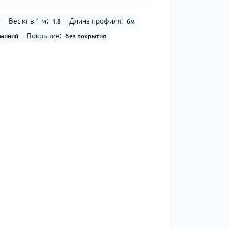
Вес кг в 1 м:
Длина профиля:
9
1.8
6м
Покрытие:
миний
без покрытия