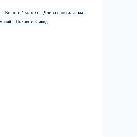
Вес кг в 1 м:
Длина профиля:
2
0.31
6м
Покрытие:
миний
анод