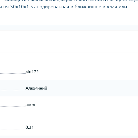
ьная 30х10х1.5 анодированная в ближайшее время или
alu172
Алюминий
анод
0.31