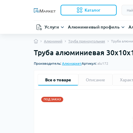
Каталог
Услуги
Алюминиевый профиль
А
Алюминий
Труба прямоугольная
Труба алюми
Труба алюминиевая 30х10х1.
Производитель:
Алюмаркет
Артикул:
alu172
Все о товаре
Описание
Харак
ПОД ЗАКАЗ