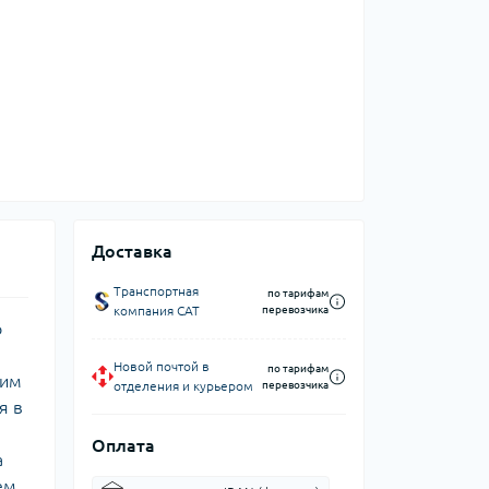
Доставка
Транспортная
по тарифам
компания CAT
перевозчика
о
Новой почтой в
по тарифам
шим
отделения и курьером
перевозчика
я в
Оплата
а
ем