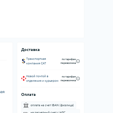
Доставка
Транспортная
по тарифам
компания CAT
перевозчика
Новой почтой в
по тарифам
отделения и курьером
перевозчика
ная
Оплата
оплата на счет IBAN (физлица)
на расчетный счет c НДС