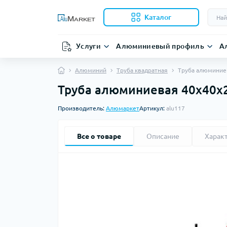
Каталог
Услуги
Алюминиевый профиль
А
Алюминий
Труба квадратная
Труба алюминиев
Труба алюминиевая 40х40х2 
Производитель:
Алюмаркет
Артикул:
alu117
Все о товаре
Описание
Харак