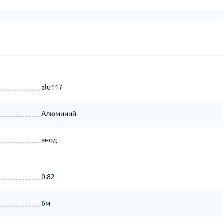
alu117
Алюминий
анод
0.82
6м