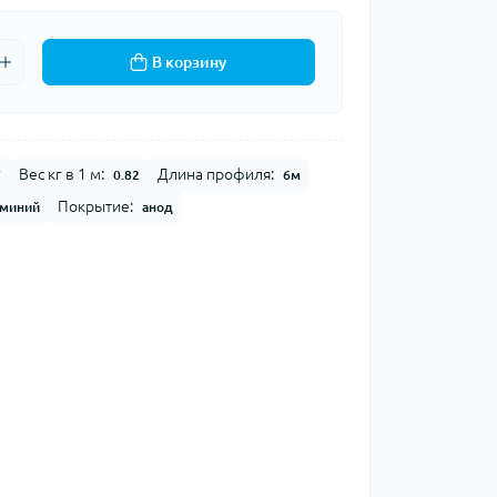
В корзину
Вес кг в 1 м:
Длина профиля:
7
0.82
6м
Покрытие:
миний
анод