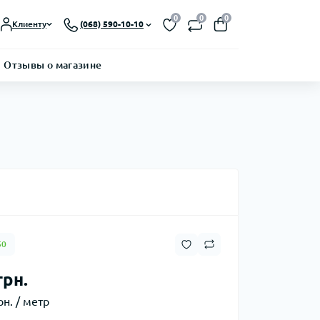
0
0
0
Клиенту
(068) 590-10-10
Отзывы о магазине
50
грн.
рн. / метр