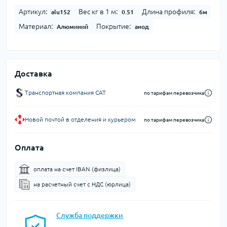
Артикул:
Вес кг в 1 м:
Длина профиля:
alu152
0.51
6м
Материал:
Покрытие:
Алюминий
анод
Доставка
Транспортная компания CAT
по тарифам перевозчика
Новой почтой в отделения и курьером
по тарифам перевозчика
Оплата
оплата на счет IBAN (физлица)
на расчетный счет c НДС (юрлица)
Служба поддержки