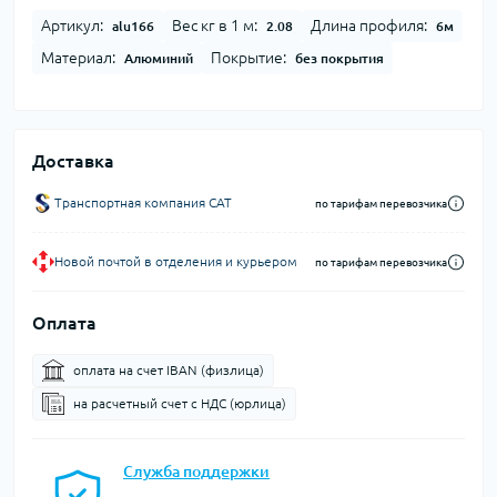
Артикул:
Вес кг в 1 м:
Длина профиля:
alu166
2.08
6м
Материал:
Покрытие:
Алюминий
без покрытия
Доставка
Транспортная компания CAT
по тарифам перевозчика
Новой почтой в отделения и курьером
по тарифам перевозчика
Оплата
оплата на счет IBAN (физлица)
на расчетный счет c НДС (юрлица)
Служба поддержки