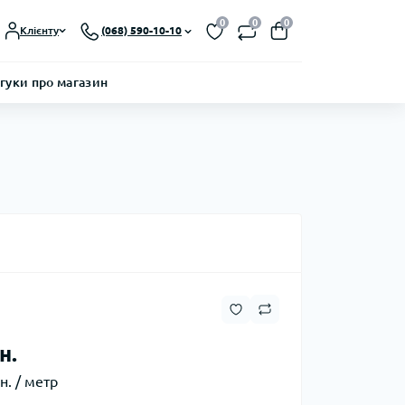
0
0
0
Клієнту
(068) 590-10-10
гуки про магазин
н.
н. / метр