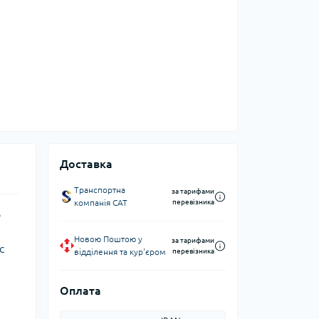
Доставка
Транспортна
за тарифами
компанія CAT
перевізника
о
Новою Поштою у
за тарифами
с
відділення та кур'єром
перевізника
Оплата