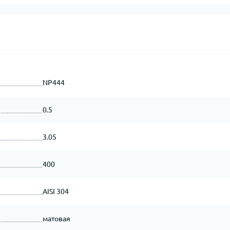
NP444
0.5
3.05
400
AISI 304
матовая