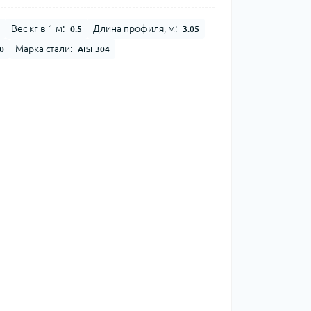
Вес кг в 1 м:
Длина профиля, м:
0.5
3.05
Марка стали:
0
AISI 304