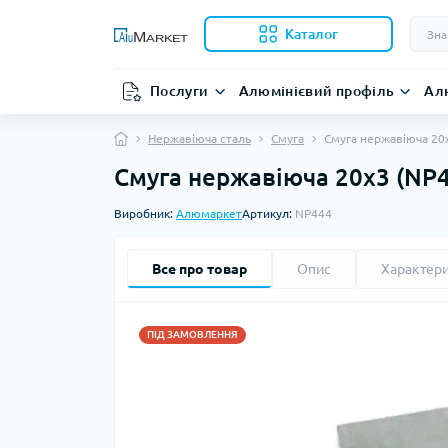
Каталог
Послуги
Алюмінієвий профіль
Ал
Нержавіюча сталь
Смуга
Смуга нержавіюча 20
Смуга нержавіюча 20х3 (NP
Виробник:
Алюмаркет
Артикул:
NP444
Все про товар
Опис
Характер
ПІД ЗАМОВЛЕННЯ