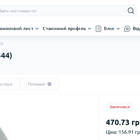
юмінієвий лист
Станочний профіль
Блог
Від
х3
444)
истики
Питання
0
Закінчився
470.73 гр
Ціна:
156.91 гр