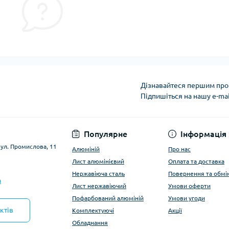
Дізнавайтеся першим про 
Підпишіться на нашу e-ma
Умови оферти
Популярне
Інформація
вул. Промислова, 11
Алюміній
Про нас
Лист алюмінієвий
Оплата та доставка
Нержавіюча сталь
Повернення та обмі
a
Лист нержавіючий
Умови оферти
Пофарбований алюміній
Умови угоди
ктів
Комплектуючі
Акції
Обладнання