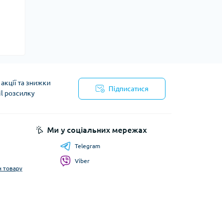
акції та знижки
Підписатися
il розсилку
Ми у соціальних мережах
Telegram
Viber
н товару