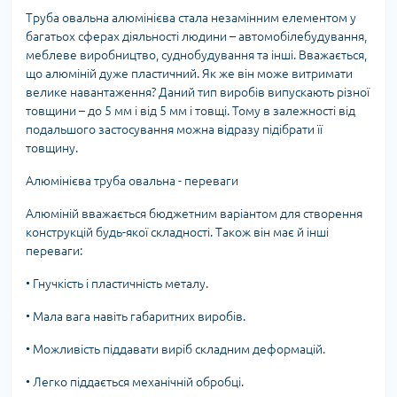
Труба овальна алюмінієва стала незамінним елементом у
багатьох сферах діяльності людини – автомобілебудування,
меблеве виробництво, суднобудування та інші. Вважається,
що алюміній дуже пластичний. Як же він може витримати
велике навантаження? Даний тип виробів випускають різної
товщини – до 5 мм і від 5 мм і товщі. Тому в залежності від
подальшого застосування можна відразу підібрати її
товщину.
Алюмінієва труба овальна - переваги
Алюміній вважається бюджетним варіантом для створення
конструкцій будь-якої складності. Також він має й інші
переваги:
•
Гнучкість і пластичність металу.
•
Мала вага навіть габаритних виробів.
•
Можливість піддавати виріб складним деформацій.
•
Легко піддається механічній обробці.