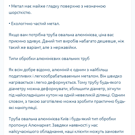
•
Метал має майже гладку поверхню з незначною
шорсткістю.
•
Екологічно частий метал.
Якщо вам потрібна труба овальна алюмінієва, ціна вас
приємно здивує. Даний тип виробів набагато дешевше, ніж
такий же варіант, але з нержавійки.
Типи обробки алюмінієвих овальних труб
Як всім добре відомо, алюміній є одним з найбільш
податливих і легкообрабатываемым металом. Він швидко
нагрівається і легко деформується. Тому трубу будь-якого
діаметру можна деформувати, збільшити діаметр, зігнути
під найскладнішим кутом на одній невеликій ділянці. Одним
словом, з такою заготівлею можна зробити практично будь-
які маніпуляції.
Труба овальна алюмінієва Київ і будь-який тип обробки
пропонує Алюмаркет. Завдяки наявності у нас
найсучаснішого обладнання, наші клієнти можуть замовити