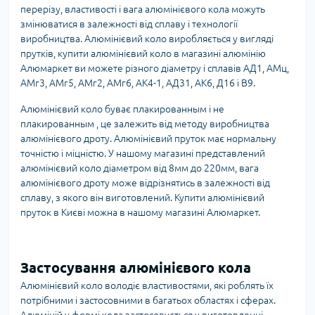
перерізу, властивості і вага алюмінієвого кола можуть
змінюватися в залежності від сплаву і технології
виробництва. Алюмінієвий коло виробляється у вигляді
прутків, купити алюмінієвий коло в магазині алюмінію
Алюмаркет ви можете різного діаметру і сплавів АД1, АМц,
АМг3, АМг5, АМг2, АМг6, АК4-1, АД31, АК6, Д16 і В9.
Алюмінієвий коло буває плакированным і не
плакированным , це залежить від методу виробництва
алюмінієвого дроту. Алюмінієвий пруток має нормальну
точністю і міцністю. У нашому магазині представлений
алюмінієвий коло діаметром від 8мм до 220мм, вага
алюмінієвого дроту може відрізнятись в залежності від
сплаву, з якого він виготовлений. Купити алюмінієвий
пруток в Києві можна в нашому магазині Алюмаркет.
Застосування алюмінієвого кола
Алюмінієвий коло володіє властивостями, які роблять їх
потрібними і застосовними в багатьох областях і сферах.