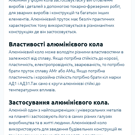
Алюміній у формі кола застосовується у виготовленні
виробів і деталей з допомогою токарно-фрезерних робіт,
для зварних виробів і конструкцій та багатьох інших
елементів. Алюмінієвий пруток має безліч практичних
характеристик тому використовується в різноманітних
конструкціях де він застосовується.
Властивості алюмінієвого кола
Алюмінієвий коло може володіти різними властивостями в
залежності від сплаву. Якщо потрібна стійкість до корозії,
пластичність, електропровідність, зварюваність, то потрібно
брати пруток сплаву АМг або АМц. Якщо потрібна
пластичність і корозійна стійкість потрібно брати кіл марки
АД1 і АД31.Так само є круги алюмінієві стійкі до
температурних впливів.
Застосування алюмінієвого кола.
Алюміній один з найпоширеніших і універсальних металів
на планеті і застосовують його в самих різних галузях
виробництва та в житті людини. Алюмінієвий коло
використовують для зведення будівельних конструкцій як