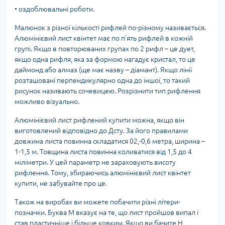
•
оздоблювальні роботи.
Малюнок з різної кількості рифлей по-різному називається.
Алюмінієвий лист квінтет має по п'ять рифлей в кожній
групі. Якщо в повторюваних групах по 2 рифл – це дует,
якщо одна рифля, яка за формою нагадує кристал, то це
даймонд або алмаз (ще має назву – діамант). Якщо лінії
розташовані перпендикулярно одна до іншої, то такий
рисунок називають сочевицею. Розрізнити тип рифлення
можливо візуально.
Алюмінієвий лист рифлений купити можна, якщо він
виготовлений відповідно до Дсту. За його правилами
довжина листа повинна складатися 02,-0,6 метра, ширина –
1-1,5 м. Товщина листа повинна коливатися від 1,5 до 4
міліметри. У цей параметр не зараховують висоту
рифлення. Тому, збираючись алюмінієвий лист квінтет
купити, не забувайте про це.
Також на виробах ви можете побачити різні літери-
позначки. Буква М вказує на те, що лист пройшов випал і
став пластичніше і більше ковким. Якщо ви бачите Н,