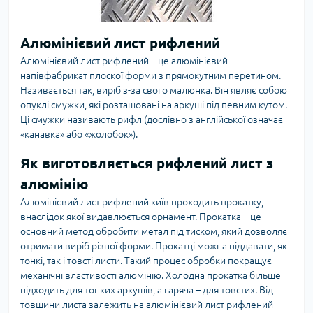
Алюмінієвий лист рифлений
Алюмінієвий лист рифлений – це алюмінієвий
напівфабрикат плоскої форми з прямокутним перетином.
Називається так, виріб з-за свого малюнка. Він являє собою
опуклі смужки, які розташовані на аркуші під певним кутом.
Ці смужки називають рифл (дослівно з англійської означає
«канавка» або «жолобок»).
Як виготовляється рифлений лист з
алюмінію
Алюмінієвий лист рифлений київ проходить прокатку,
внаслідок якої видавлюється орнамент. Прокатка – це
основний метод обробити метал під тиском, який дозволяє
отримати виріб різної форми. Прокатці можна піддавати, як
тонкі, так і товсті листи. Такий процес обробки покращує
механічні властивості алюмінію. Холодна прокатка більше
підходить для тонких аркушів, а гаряча – для товстих. Від
товщини листа залежить на алюмінієвий лист рифлений