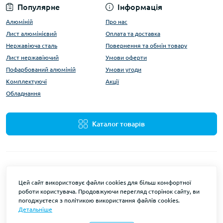
Популярне
Інформація
Алюміній
Про нас
Лист алюмінієвий
Оплата та доставка
Нержавіюча сталь
Повернення та обмін товару
Лист нержавіючий
Умови оферти
Пофарбований алюміній
Умови угоди
Комплектуючі
Акції
Обладнання
Каталог товарів
Цей сайт використовує файли cookies для більш комфортної
роботи користувача. Продовжуючи перегляд сторінок сайту, ви
ALUMARKET © 2026
погоджуєтеся з політикою використання файлів cookies.
Детальніше
Разработка и поддержка сайтов
веб-студия OCStudio.pro