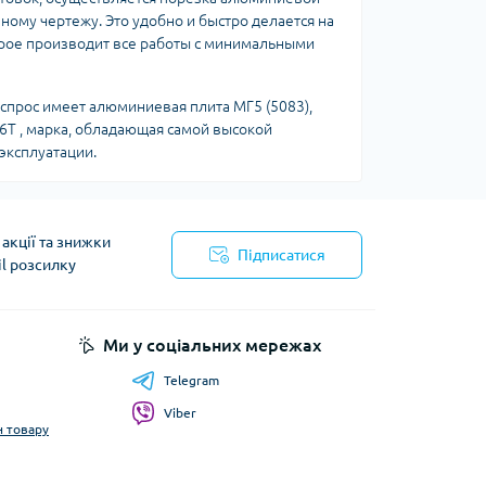
ому чертежу. Это удобно и быстро делается на
рое производит все работы с минимальными
 спрос имеет алюминиевая плита МГ5 (5083),
Д16Т , марка, обладающая самой высокой
эксплуатации.
акції та знижки
Підписатися
il розсилку
Ми у соціальних мережах
Telegram
Viber
н товару