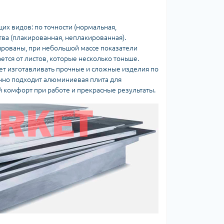
х видов: по точности (нормальная,
тва (плакированная, неплакированная).
ированы, при небольшой массе показатели
тся от листов, которые несколько тоньше.
ет изготавливать прочные и сложные изделия по
ично подходит алюминиевая плита для
 комфорт при работе и прекрасные результаты.