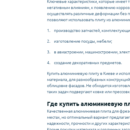
Ключевые характеристики, которые имеет т
негативным влияниям, к появлению коррози
осуществлять различные деформации без п
позволяют использовать плиту из алюминия
1.
производство запчастей, комплектующих
2.
изготовление посуды, мебели;
3.
в авиастроении, машиностроении, элек
4.
создание декоративных предметов.
Купить алюминиевую плиту в Киеве и испол
материала, для разнообразных конструкций,
облицовке фасадов. Не обходится изготовл
таких задач подвергают ковке или прессовк
Где купить алюминиевую п
Качественная алюминиевая плита для фрезе
местах, но оптимальный вариант предлагае
надежности, прочности и других характерис
Кроме покупки материала и различных заг