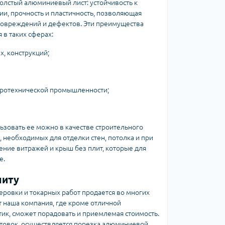
олстый алюминиевый лист: устойчивость к
и, прочность и пластичность, позволяющая
овреждений и дефектов. Эти преимущества
 в таких сферах:
, конструкций;
тротехнической промышленности;
ьзовать ее можно в качестве строительного
 необходимых для отделки стен, потолка и при
ение витражей и крыш без плит, которые для
е.
литу
ровки и токарных работ продается во многих
т наша компания, где кроме отличной
тик, сможет порадовать и приемлемая стоимость.
отовок, осуществляется порезка алюминиевой