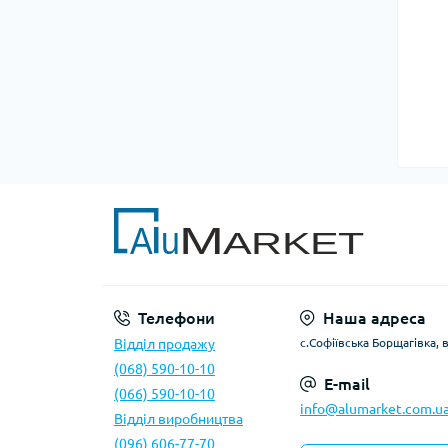
Профіль щогловий човновий
Рамковий профіль
Рекламний профіль
Торговий профіль
Телефони
Наша адреса
Відділ продажу
с.Софіївська Борщагівка, 
(068) 590-10-10
E-mail
(066) 590-10-10
info@alumarket.com.u
Відділ виробництва
(096) 606-77-70