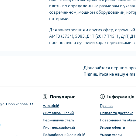
плиты по определенным размерам и указанн
современном, мощном оборудовании, кото
потерями.
Для авиастроения и других сфер, огромный
АМГ3 (5754), 5083, Д1Т (2017 Т451) , Д1Т, 
прочностью и лучшими характеристиками в 
Дізнавайтеся першим про 
Підпишіться на нашу e-ma
Умови оферти
Популярне
Інформація
вул. Промислова, 11
Алюміній
Про нас
Лист алюмінієвий
Оплата та доставка
Нержавіюча сталь
Повернення та обмі
a
Лист нержавіючий
Умови оферти
Пофарбований алюміній
Умови угоди