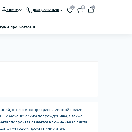
0
0
0
Клієнту
(068) 590-10-10
гуки про магазин
миний, отличается прекрасными свойствами,
азным механическим повреждениям, а также
металлопроката является алюминиевая плита
дится методом проката или литья.