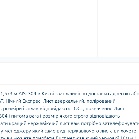
,5х3 м AISI 304 в Києві з можливістю доставки адресою аб
, Нічний Експрес, Лист дзеркальний, полірований,
 розміри і сплав відповідають ГОСТ, позначення Лист
04 і питома вага і розмір якого строго відповідають
ати кращий нержавіючий лист вам потрібно зателефонувати
у менеджеру який саме вид нержавіючого листа ви хочете
ату ви можете придбати Лист нержавіючий харчової 16мм 1,