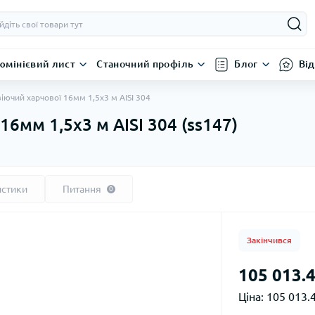
юмінієвий лист
Станочний профіль
Блог
Від
іючий харчової 16мм 1,5х3 м AISI 304
6мм 1,5х3 м AISI 304 (ss147)
истики
Питання
0
Закінчився
105 013.4
Ціна:
105 013.4