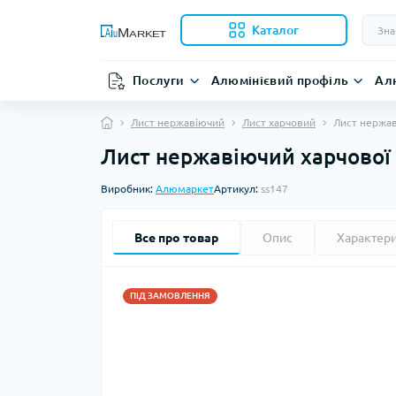
Каталог
Послуги
Алюмінієвий профіль
Ал
Лист нержавіючий
Лист харчовий
Лист нержав
Лист нержавіючий харчової 1
Виробник:
Алюмаркет
Артикул:
ss147
Все про товар
Опис
Характер
ПІД ЗАМОВЛЕННЯ