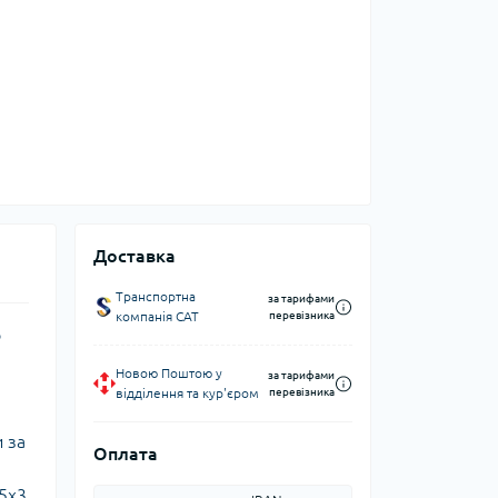
Доставка
Транспортна
за тарифами
компанія CAT
перевізника
о
Новою Поштою у
за тарифами
відділення та кур'єром
перевізника
 за
Оплата
5х3