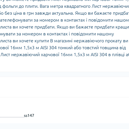
ід фольги до плити. Вага метра квадратного Лист нержавіючи
або без ціна в грн завжди актуальна. Якщо ви бажаєте придба
зателефонувати за номером в контактах і повідомити нашом
листа ви хочете придбати. Якщо ви бажаєте придбати кращ
нувати за номером в контактах і повідомити нашому
иста ви хочете купити В магазині нержавіючого прокату ви
вої 16мм 1,5х3 м AISI 304 тонкий або товстий товщина від
Лист нержавіючий харчової 16мм 1,5х3 м AISI 304 в плівці а
ss147