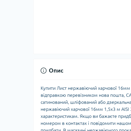
Опис
Купити Лист нержавіючий харчової 16мм 1
відправкою перевізником нова пошта, САТ
сатинований, шліфований або дзеркальна,
нержавіючий харчової 16мм 1,5х3 м AISI 3
характеристикам. Якщо ви бажаєте придб
номером в контактах і повідомити нашом
придбати. В магазині нержавіючого прок