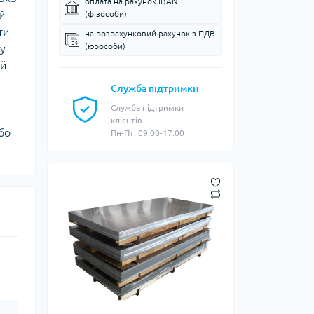
оплата на рахунок IBAN
й
(фізособи)
ти
на розрахунковий рахунок з ПДВ
(юрособи)
у
ий
Служба підтримки
Служба підтримки
клієнтів
бо
Пн-Пт: 09.00-17.00