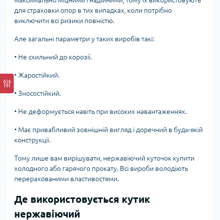
максимально міцними і надійними, тому їх використовують
для страховки опор в тих випадках, коли потрібно
виключити всі ризики повністю.
Але загальні параметри у таких виробів такі:
•
Не схильний до корозії.
•
Жаростійкий.
•
Зносостійкий.
•
Не деформується навіть при високих навантаженнях.
•
Має привабливий зовнішній вигляд і доречний в будь-якій
конструкції.
Тому лише вам вирішувати, нержавіючий куточок купити
холодного або гарячого прокату. Всі вироби володіють
перерахованими властивостями.
Де використовується кутик
нержавіючий