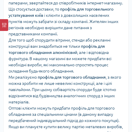
паперами, звертайтеся до співробітників інтернет-магазину.
Що стосується доставки, то
профіль для торговельного
устаткування київ
і клієнти з довколишніх населених
пунктів можуть забрати зі складу компанії. Жителям інших
регіонів необхідно вирішити дане питання з
представниками компанії.
Для того щоб спорудити вітрини, стенди або рекламні
конструкції вам знадобиться не тільки
профіль для
торгового обладнання алюмінієвий
, але і відповідна
фурнітура. В нашому магазині ви можете придбати всі
необхідні вироби, які максимально спростять процес
складання будь-якого обладнання.
Ми реалізуємо
профіль для торгового обладнання
, з якого
можна зробити не лише невеликі конструкції, але і цілі
павільйони. При цьому собівартість споруди буде істотно
відрізнятися від будівництва аналогічних споруд з інших
матеріалів.
Оптові клієнти можуть придбати профіль для торгового
обладнання за спеціальними цінами (в даному випадку
передбачений індивідуальний підхід до кожного покупця).
Якщо ви плануєте купити велику партію металевих виробів,