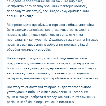
• анодована поверхня не тільки захищає виріб від
несприятливого впливу зовнішніх факторів (вологи,
перепаду температур), але і надає йому оригінальний
зовнішній вигляд.
Ми пропонуємо
профіль для торгового обладнання ціна
його завжди відповідає якості, і залишається на досить
низькому рівні, якщо порівнювати з аналогічними
пропозиціями конкурентів. Додатково наша компанія надає
послуги з вальцювання, фарбування, порізки та іншої
обробки металевих виробів.
На весь
профіль для торгового обладнання
магазин
представляє документи і сертифікати, що підтверджують
його якість та відповідність державним стандартам. Якщо у
вас виникнуть якісь питання, пов'язані з супровідними
паперами, звертайтеся до співробітників інтернет-магазину.
Що стосується доставки, то
профіль для торговельного
устаткування київ
і клієнти з довколишніх населених
пунктів можуть забрати зі складу компанії. Жителям інших
регіонів необхідно вирішити дане питання з