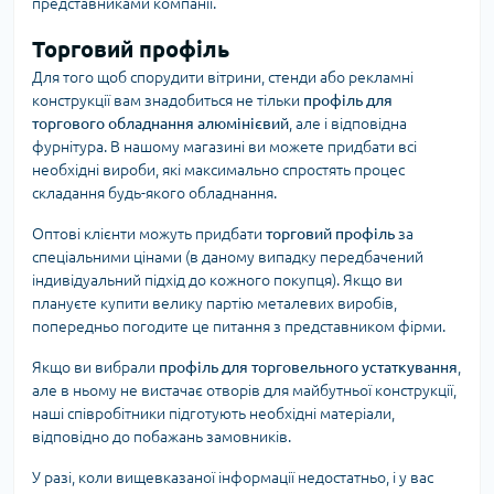
представниками компанії.
Торговий профіль
Для того щоб спорудити вітрини, стенди або рекламні
конструкції вам знадобиться не тільки
профіль для
торгового обладнання алюмінієвий
, але і відповідна
фурнітура. В нашому магазині ви можете придбати всі
необхідні вироби, які максимально спростять процес
складання будь-якого обладнання.
Оптові клієнти можуть придбати
торговий профіль
за
спеціальними цінами (в даному випадку передбачений
індивідуальний підхід до кожного покупця). Якщо ви
плануєте купити велику партію металевих виробів,
попередньо погодите це питання з представником фірми.
Якщо ви вибрали
профіль для торговельного устаткування
,
але в ньому не вистачає отворів для майбутньої конструкції,
наші співробітники підготують необхідні матеріали,
відповідно до побажань замовників.
У разі, коли вищевказаної інформації недостатньо, і у вас