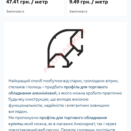
47.41 грн. / метр
9.49 грн. / метр
Закінчився
Закінчився
Найкращий спосіб позбутися від старих, громіздких вітрин,
стелажів і полиць – придбати
профіль для торгового
обладнання алюмінієвий
, з якого можна зробити практично
будь-яку конструкцію, що володіє високою
функціональністю, надійністю і елегантним зовнішнім
виглядом.
Ми пропонуємо
профіль для торгового обладнання
купить
ь який можна, як в магазині Алюмаркет, так і через
представлений веб-ресурс. Перелік головних достоїнств