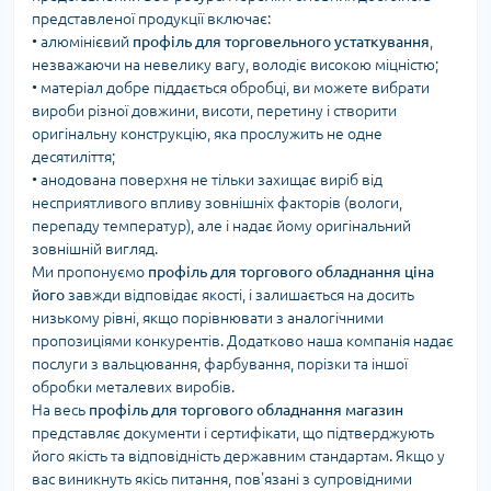
представленої продукції включає:
•
алюмінієвий
профіль для торговельного устаткування
,
незважаючи на невелику вагу, володіє високою міцністю;
•
матеріал добре піддається обробці, ви можете вибрати
вироби різної довжини, висоти, перетину і створити
оригінальну конструкцію, яка прослужить не одне
десятиліття;
•
анодована поверхня не тільки захищає виріб від
несприятливого впливу зовнішніх факторів (вологи,
перепаду температур), але і надає йому оригінальний
зовнішній вигляд.
Ми пропонуємо
профіль для торгового обладнання ціна
його
завжди відповідає якості, і залишається на досить
низькому рівні, якщо порівнювати з аналогічними
пропозиціями конкурентів. Додатково наша компанія надає
послуги з вальцювання, фарбування, порізки та іншої
обробки металевих виробів.
На весь
профіль для торгового обладнання магазин
представляє документи і сертифікати, що підтверджують
його якість та відповідність державним стандартам. Якщо у
вас виникнуть якісь питання, пов'язані з супровідними