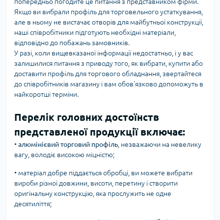
попередньо погодите це питання з представником фірми.
Якщо ви вибрали профіль для торговельного устаткування,
але в ньому не вистачає отворів для майбутньої конструкції,
наші співробітники підготують необхідні матеріали,
відповідно до побажань замовників.
У разі, коли вищевказаної інформації недостатньо, і у вас
залишилися питання з приводу того, як вибрати, купити або
доставити профіль для торгового обладнання, звертайтеся
до співробітників магазину і вам обов'язково допоможуть в
найкоротші терміни.
Перелік головних достоїнств
представленої продукції включає:
•
алюмінієвий торговий профіль
, незважаючи на невелику
вагу, володіє високою міцністю;
• матеріал добре піддається обробці, ви можете вибрати
вироби різної довжини, висоти, перетину і створити
оригінальну конструкцію, яка прослужить не одне
десятиліття;