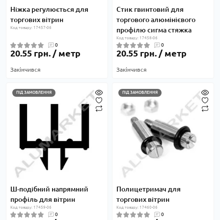
Ніжка регулюється для
Стик гвинтовий для
торгових вітрин
торгового алюмінієвого
Код товару: 17457-06
профілю сигма стяжка
Код товару: 17458-06
0
0
20.55 грн. / метр
20.55 грн. / метр
Закінчився
Закінчився
ПІД ЗАМОВЛЕННЯ
ПІД ЗАМОВЛЕННЯ
Ш-подібний напрямний
Полицетримач для
профіль для вітрин
торгових вітрин
Код товару: 17459-06
Код товару: 17460-06
0
0