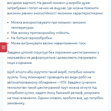
вигідною вартості. На даний момент ці вироби дуже
затребувані і попит на них не вщухає. Це можна пояснити
високим рівнем зносостійкості і якісними характеристиками:
Можна використовувати при низьких і високих
температурах.
Має високу протикорозійну стійкість.
Не боїться термообробки.
Може витримувати великі навантаження і тиск.
Завдяки цілісній структурі без порожнин шестигранники з
нержавійки не деформуються і дозволяють створювати
міцні з'єднання.
Щоб зігнути або скрутити такий виріб, потрібно чимало
зусиль. Тому Алюмаркет проводить всі види робіт на
автоматизованому обладнанні – ЧПУ. Завдяки сучасним
технологіям такий шестигранний прут можна зігнути під
потрібним кутом, надати йому бажаний рельєф, розрізати
на тонкі елементи. Одним словом, зробити все, що потрібно
замовнику.