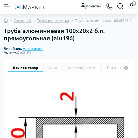
0
Клієнту
Алюміній
Труба прямокутна
Труба алюминиевая 100х20х2 б.п.
Труба алюминиевая 100х20х2 б.п.
прямоугольная (alu196)
Виробник:
Алюмаркет
Артикул:
alu196
Все про товар
Опис
Характеристики
Питання
0