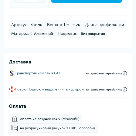
Артикул:
Вес кг в 1 м:
Длина профиля:
alu196
1.26
6м
Материал:
Покрытие:
Алюминий
без покрытия
Доставка
Транспортна компанія CAT
за тарифами перевізника
Новою Поштою у відділення та кур'єром
за тарифами перевізника
Оплата
оплата на рахунок IBAN (фізособи)
на розрахунковий рахунок з ПДВ (юрособи)