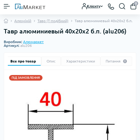
0
Клієнту
Алюміній
Тавр (Т-подібний)
Тавр алюминиевый 40х20х2 б.п.
Тавр алюминиевый 40х20х2 б.п. (alu206)
Виробник:
Алюмаркет
Артикул:
alu206
Все про товар
Опис
Характеристики
Питання
0
ПІД ЗАМОВЛЕННЯ