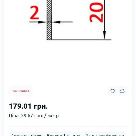
Закінчився
179.01 грн.
Ціна:
59.67 грн. / метр
Артикул:
Вес кг в 1 м:
Длина профиля:
alu206
0.31
6м