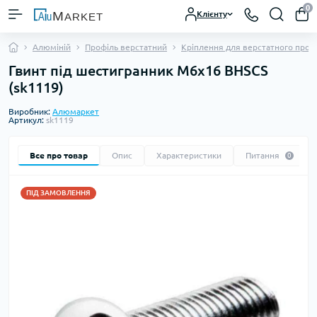
0
Клієнту
Алюміній
Профіль верстатний
Кріплення для верстатного проф
Гвинт під шестигранник М6х16 BHSCS
(sk1119)
Виробник:
Алюмаркет
Артикул:
sk1119
Все про товар
Опис
Характеристики
Питання
0
ПІД ЗАМОВЛЕННЯ