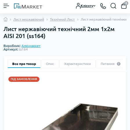
0
Клієнту
Лист нержавіючий
Технічний Лист
Лист нержавіючий технічний 
Лист нержавіючий технічний 2мм 1х2м
AISI 201 (ss164)
Виробник:
Алюмаркет
Артикул:
ss164
Все про товар
Опис
Характеристики
Питання
0
ПІД ЗАМОВЛЕННЯ