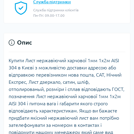
Служба підтримки
Служба підтримки клієнтів
Пн-Пт: 09.00-17.00
Опис
Купити Лист нержавіючий харчової 1мм 1х2м AISI
304 в Києві з можливістю доставки адресою або
відправкою перевізником нова пошта, САТ, Нічний
Експрес, Лист дзеркало, сатин, шліф,
отполированый, розміри і сплав відповідають ГОСТ,
позначення Лист нержавіючий харчової 1мм 1х2м
AISI 304 і питома вага і габарити якого строго
відповідають характеристикам. Якщо ви бажаєте
придбати якісний нержавіючий лист вам потрібно
зателефонувати за номером в контактах і
повідомити нашому менеджеру який саме вид