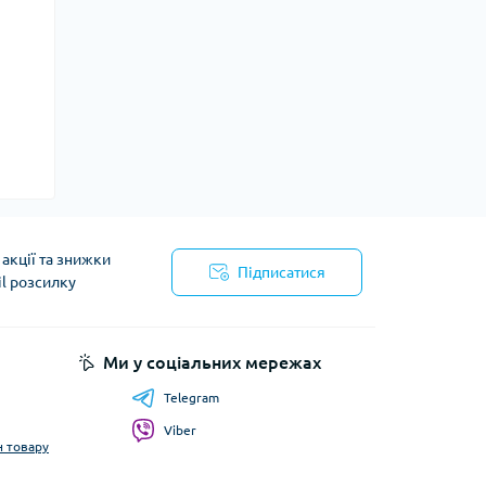
акції та знижки
Підписатися
il розсилку
Ми у соціальних мережах
Telegram
Viber
н товару