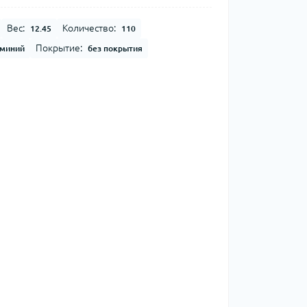
Вес:
Количество:
12.45
110
Покрытие:
миний
без покрытия