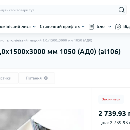
юмінієвий лист
Станочний профіль
Блог
Від
ист алюмінієвий гладкий 1,0х1500х3000 мм 1050 (АД0)
,0х1500х3000 мм 1050 (АД0) (al106)
истики
Питання
0
Закінчився
2 739.93 
Ціна:
2 739.93 