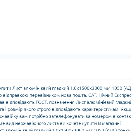
упити Лист алюмінієвий гладкий 1,0х1500х3000 мм 1050 (АД
о відправкою перевізником нова пошта, САТ, Нічний Експрес
плав відповідають ГОСТ, позначення Лист алюмінієвий гладки
га і розмір якого строго відповідають характеристикам. Якщ
ржавійку вам потрібно зателефонувати за номером в контак
е вид нержавіючого листа ви хочете купити В магазині
ст алюмінієвий гладкий 1,0х1500х3000 мм 1050 (АД0) тонки