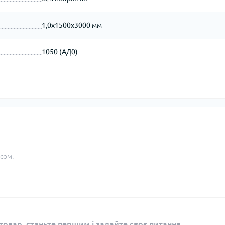
1,0х1500х3000 мм
1050 (АД0)
сом.
овар, станьте першим і задайте своє питання.