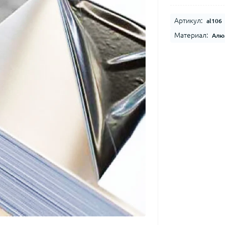
Артикул:
al106
Материал:
Алю