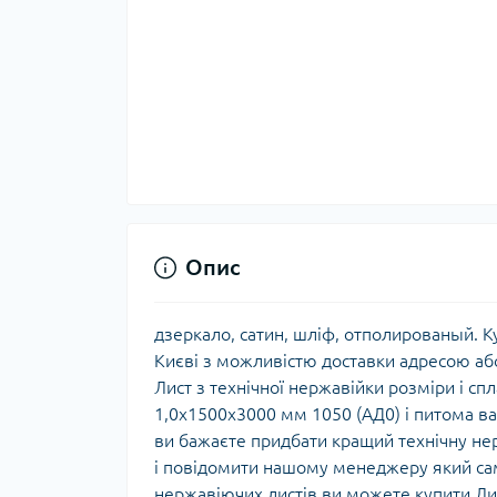
Опис
дзеркало, сатин, шліф, отполированый. К
Києві з можливістю доставки адресою аб
Лист з технічної нержавійки розміри і с
1,0х1500х3000 мм 1050 (АД0) і питома ва
ви бажаєте придбати кращий технічну не
і повідомити нашому менеджеру який сам
нержавіючих листів ви можете купити Ли