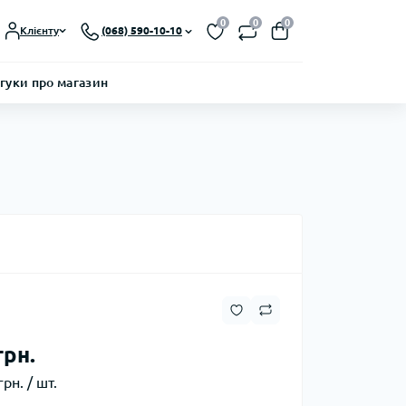
0
0
0
Клієнту
(068) 590-10-10
гуки про магазин
грн.
грн. / шт.