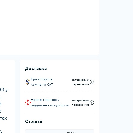
Доставка
Транспортна
за тарифами
компанія CAT
перевізника
0) у
,
Новою Поштою у
за тарифами
й
відділення та кур'єром
перевізника
о
тах
Оплата
й