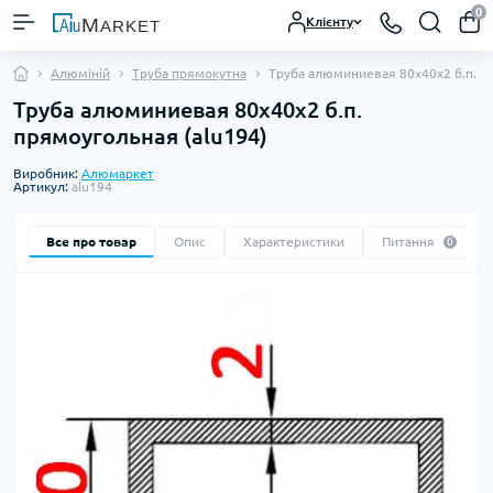
0
Клієнту
Алюміній
Труба прямокутна
Труба алюминиевая 80х40х2 б.п. п
Труба алюминиевая 80х40х2 б.п.
прямоугольная (alu194)
Виробник:
Алюмаркет
Артикул:
alu194
Все про товар
Опис
Характеристики
Питання
0