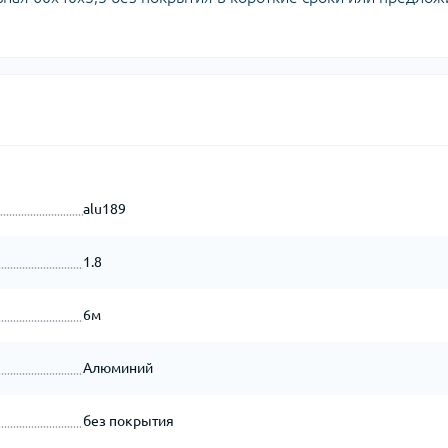
alu189
1.8
6м
Алюминий
без покрытия