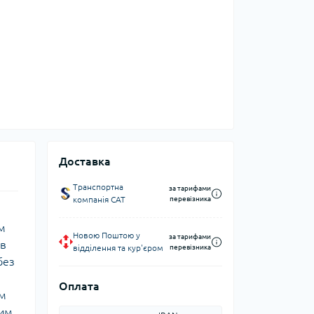
Доставка
Транспортна
за тарифами
компанія CAT
перевізника
м
Новою Поштою у
за тарифами
 в
відділення та кур'єром
перевізника
без
Оплата
ем
жим