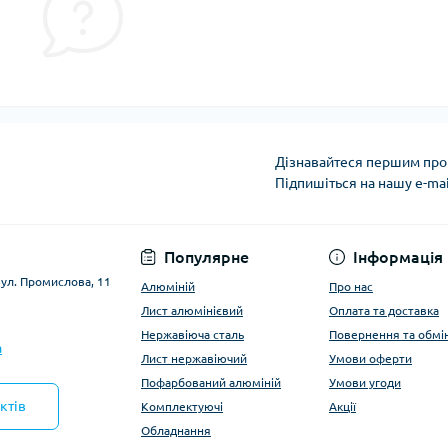
Дізнавайтеся першим про 
Підпишіться на нашу e-ma
Умови оферти
Популярне
Інформація
вул. Промислова, 11
Алюміній
Про нас
Лист алюмінієвий
Оплата та доставка
Нержавіюча сталь
Повернення та обмі
a
Лист нержавіючий
Умови оферти
Пофарбований алюміній
Умови угоди
ктів
Комплектуючі
Акції
Обладнання