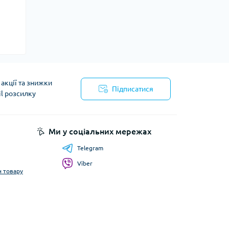
акції та знижки
Підписатися
il розсилку
Ми у соціальних мережах
Telegram
Viber
н товару