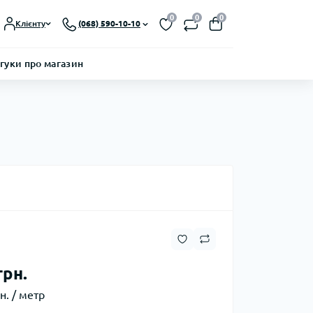
0
0
0
Клієнту
(068) 590-10-10
гуки про магазин
грн.
н. / метр