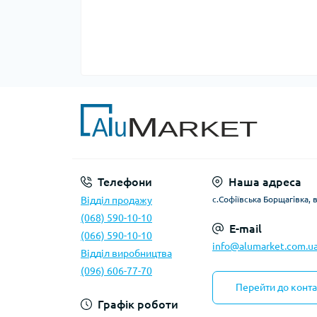
Телефони
Наша адреса
Відділ продажу
с.Софіївська Борщагівка, 
(068) 590-10-10
E-mail
(066) 590-10-10
info@alumarket.com.u
Відділ виробництва
(096) 606-77-70
Перейти до конта
Графік роботи