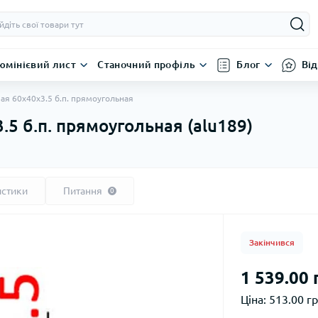
юмінієвий лист
Станочний профіль
Блог
Від
я 60х40х3.5 б.п. прямоугольная
5 б.п. прямоугольная (alu189)
истики
Питання
0
Закінчився
1 539.00 
Ціна:
513.00 гр