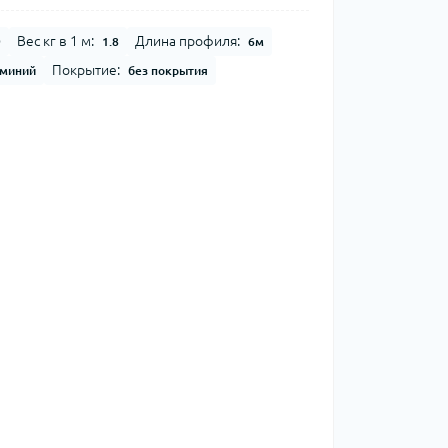
Вес кг в 1 м:
Длина профиля:
9
1.8
6м
Покрытие:
миний
без покрытия