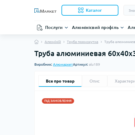
Каталог
Послуги
Алюмінієвий профіль
Ал
Алюміній
Труба прямокутна
Труба алюминиева
Труба алюминиевая 60х40х3.
Виробник:
Алюмаркет
Артикул:
alu189
Все про товар
Опис
Характер
ПІД ЗАМОВЛЕННЯ