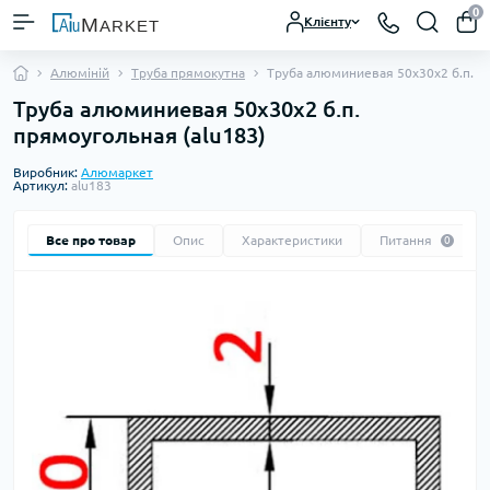
0
Клієнту
Алюміній
Труба прямокутна
Труба алюминиевая 50х30х2 б.п. п
Труба алюминиевая 50х30х2 б.п.
прямоугольная (alu183)
Виробник:
Алюмаркет
Артикул:
alu183
Все про товар
Опис
Характеристики
Питання
0