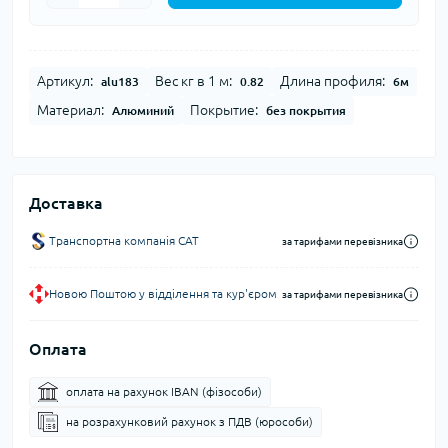
Артикул:
Вес кг в 1 м:
Длина профиля:
alu183
0.82
6м
Материал:
Покрытие:
Алюминий
без покрытия
Доставка
Транспортна компанія CAT
за тарифами перевізника
Новою Поштою у відділення та кур'єром
за тарифами перевізника
Оплата
оплата на рахунок IBAN (фізособи)
на розрахунковий рахунок з ПДВ (юрособи)