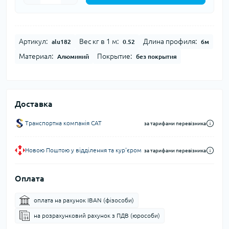
Артикул:
Вес кг в 1 м:
Длина профиля:
alu182
0.52
6м
Материал:
Покрытие:
Алюминий
без покрытия
Доставка
Транспортна компанія CAT
за тарифами перевізника
Новою Поштою у відділення та кур'єром
за тарифами перевізника
Оплата
оплата на рахунок IBAN (фізособи)
на розрахунковий рахунок з ПДВ (юрособи)