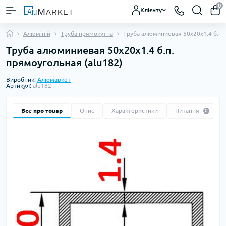
0
Клієнту
Алюміній
Труба прямокутна
Труба алюминиевая 50х20х1.4 б.п.
Труба алюминиевая 50х20х1.4 б.п.
прямоугольная (alu182)
Виробник:
Алюмаркет
Артикул:
alu182
Все про товар
Опис
Характеристики
Питання
0