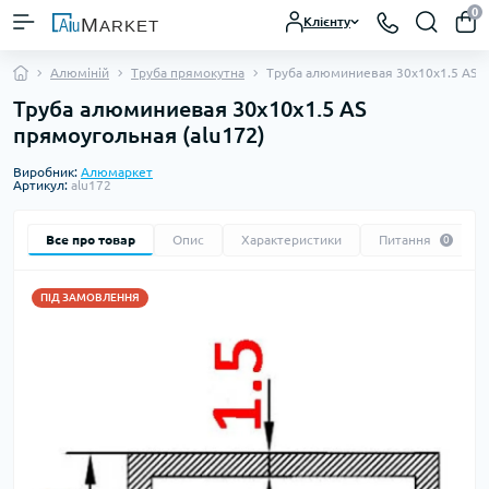
0
Клієнту
Алюміній
Труба прямокутна
Труба алюминиевая 30х10х1.5 AS 
Труба алюминиевая 30х10х1.5 AS
прямоугольная (alu172)
Виробник:
Алюмаркет
Артикул:
alu172
Все про товар
Опис
Характеристики
Питання
0
ПІД ЗАМОВЛЕННЯ