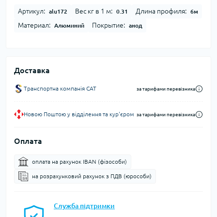
Артикул:
Вес кг в 1 м:
Длина профиля:
alu172
0.31
6м
Материал:
Покрытие:
Алюминий
анод
Доставка
Транспортна компанія CAT
за тарифами перевізника
Новою Поштою у відділення та кур'єром
за тарифами перевізника
Оплата
оплата на рахунок IBAN (фізособи)
на розрахунковий рахунок з ПДВ (юрособи)
Служба підтримки