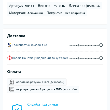
Артикул:
Вес кг в 1 м:
Длина профиля:
alu111
0.46
6м
Материал:
Покрытие:
Алюминий
без покрытия
Доставка
Транспортна компанія CAT
за тарифами перевізника
Новою Поштою у відділення та кур'єром
за тарифами перевізника
Оплата
оплата на рахунок IBAN (фізособи)
на розрахунковий рахунок з ПДВ (юрособи)
Служба підтримки