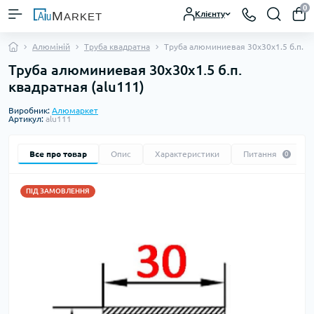
0
Клієнту
Алюміній
Труба квадратна
Труба алюминиевая 30х30х1.5 б.п. к
Труба алюминиевая 30х30х1.5 б.п.
квадратная (alu111)
Виробник:
Алюмаркет
Артикул:
alu111
Все про товар
Опис
Характеристики
Питання
0
ПІД ЗАМОВЛЕННЯ