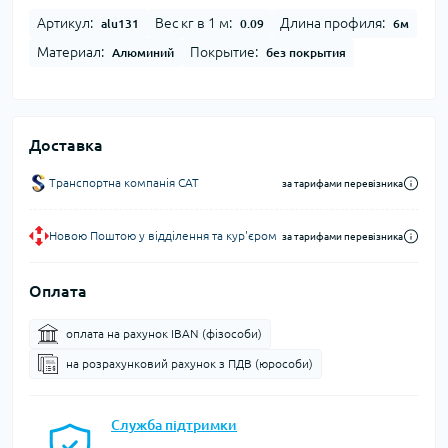
Артикул:
Вес кг в 1 м:
Длина профиля:
alu131
0.09
6м
Материал:
Покрытие:
Алюминий
без покрытия
Доставка
Транспортна компанія CAT
за тарифами перевізника
Новою Поштою у відділення та кур'єром
за тарифами перевізника
Оплата
оплата на рахунок IBAN (фізособи)
на розрахунковий рахунок з ПДВ (юрособи)
Служба підтримки